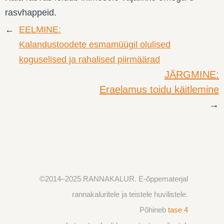
rasvhappeid.
←
EELMINE:
Kalandustoodete esmamüügil olulised
koguselised ja rahalised piirmäärad
JÄRGMINE:
Eraelamus toidu käitlemine
→
©2014
–2025
RANNAKALUR. E-õppematerjal
rannakaluritele ja teistele huvilistele.
Põhineb
tase 4