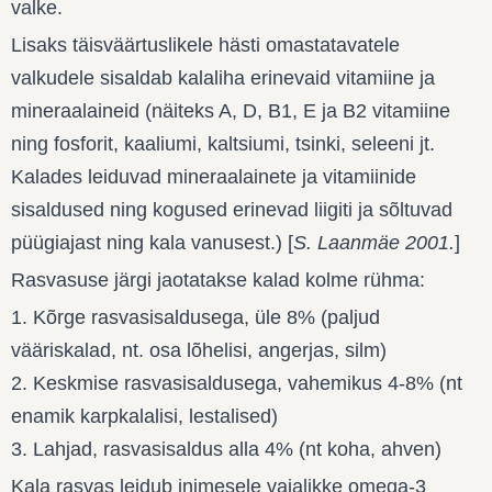
valke.
Lisaks täisväärtuslikele hästi omastatavatele
valkudele sisaldab kalaliha erinevaid vitamiine ja
mineraalaineid (näiteks A, D, B1, E ja B2 vitamiine
ning fosforit, kaaliumi, kaltsiumi, tsinki, seleeni jt.
Kalades leiduvad mineraalainete ja vitamiinide
sisaldused ning kogused erinevad liigiti ja sõltuvad
püügiajast ning kala vanusest.) [
S. Laanmäe 2001.
]
Rasvasuse järgi jaotatakse kalad kolme rühma:
1. Kõrge rasvasisaldusega, üle 8% (paljud
vääriskalad, nt. osa lõhelisi, angerjas, silm)
2. Keskmise rasvasisaldusega, vahemikus 4-8% (nt
enamik karpkalalisi, lestalised)
3. Lahjad, rasvasisaldus alla 4% (nt koha, ahven)
Kala rasvas leidub inimesele vajalikke omega-3