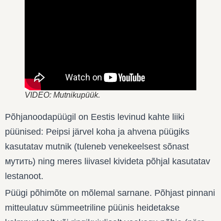
VIDEO: Mutnikupüük.
Põhjanoodapüügil on Eestis levinud kahte liiki
püünised: Peipsi järvel koha ja ahvena püügiks
kasutatav mutnik (tuleneb venekeelsest sõnast
мутить) ning meres liivasel kivideta põhjal kasutatav
lestanoot.
Püügi põhimõte on mõlemal sarnane. Põhjast pinnani
mitteulatuv sümmeetriline püünis heidetakse