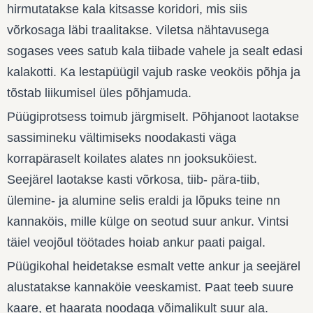
hirmutatakse kala kitsasse koridori, mis siis
võrkosaga läbi traalitakse. Viletsa nähtavusega
sogases vees satub kala tiibade vahele ja sealt edasi
kalakotti. Ka lestapüügil vajub raske veoköis põhja ja
tõstab liikumisel üles põhjamuda.
Püügiprotsess toimub järgmiselt. Põhjanoot laotakse
sassimineku vältimiseks noodakasti väga
korrapäraselt koilates alates nn jooksuköiest.
Seejärel laotakse kasti võrkosa, tiib- pära-tiib,
ülemine- ja alumine selis eraldi ja lõpuks teine nn
kannaköis, mille külge on seotud suur ankur. Vintsi
täiel veojõul töötades hoiab ankur paati paigal.
Püügikohal heidetakse esmalt vette ankur ja seejärel
alustatakse kannaköie veeskamist. Paat teeb suure
kaare, et haarata noodaga võimalikult suur ala.