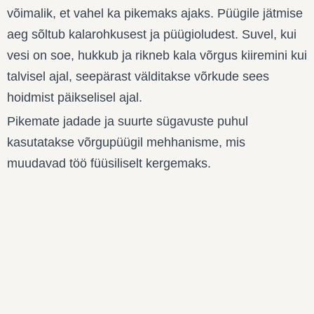
võimalik, et vahel ka pikemaks ajaks. Püügile jätmise
aeg sõltub kalarohkusest ja püügioludest. Suvel, kui
vesi on soe, hukkub ja rikneb kala võrgus kiiremini kui
talvisel ajal, seepärast välditakse võrkude sees
hoidmist päikselisel ajal.
Pikemate jadade ja suurte sügavuste puhul
kasutatakse võrgupüügil mehhanisme, mis
muudavad töö füüsiliselt kergemaks.