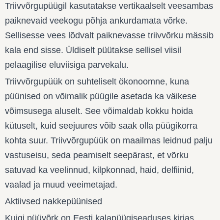
Triivvõrgupüügil kasutatakse vertikaalselt veesambas
paiknevaid veekogu põhja ankurdamata võrke.
Sellisesse vees lõdvalt paiknevasse triivvõrku mässib
kala end sisse. Üldiselt püütakse sellisel viisil
pelaagilise eluviisiga parvekalu.
Triivvõrgupüük on suhteliselt ökonoomne, kuna
püünised on võimalik püügile asetada ka väikese
võimsusega aluselt. See võimaldab kokku hoida
kütuselt, kuid seejuures võib saak olla püügikorra
kohta suur. Triivvõrgupüük on maailmas leidnud palju
vastuseisu, seda peamiselt seepärast, et võrku
satuvad ka veelinnud, kilpkonnad, haid, delfiinid,
vaalad ja muud veeimetajad.
Aktiivsed nakkepüünised
Kuigi püüvõrk on Eesti kalapüügiseaduses kirjas