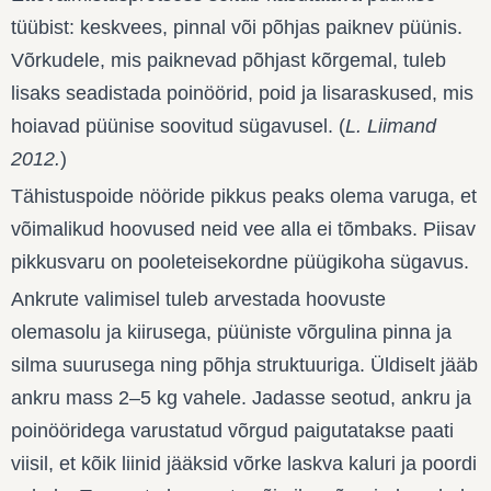
tüübist: keskvees, pinnal või põhjas paiknev püünis.
Võrkudele, mis paiknevad põhjast kõrgemal, tuleb
lisaks seadistada poinöörid, poid ja lisaraskused, mis
hoiavad püünise soovitud sügavusel. (
L. Liimand
2012.
)
Tähistuspoide nööride pikkus peaks olema varuga, et
võimalikud hoovused neid vee alla ei tõmbaks. Piisav
pikkusvaru on pooleteisekordne püügikoha sügavus.
Ankrute valimisel tuleb arvestada hoovuste
olemasolu ja kiirusega, püüniste võrgulina pinna ja
silma suurusega ning põhja struktuuriga. Üldiselt jääb
ankru mass 2–5 kg vahele. Jadasse seotud, ankru ja
poinööridega varustatud võrgud paigutatakse paati
viisil, et kõik liinid jääksid võrke laskva kaluri ja poordi