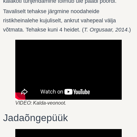
kalakoti tühjendamine toimub üle paadi poordi.
Tavaliselt tehakse järgmine noodaheide
ristikheinalehe kujuliselt, ankrut vahepeal välja
võtmata. Tehakse kuni 4 heidet. (
T. Orgusaar, 2014
.)
VIDEO: Kalda-veonoot.
Jadaõngepüük