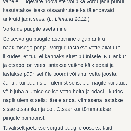
vahele. Tugevate hoovuste või pika võrgujada puhul
kasutatakse lisaks otsaankrutele ka täiendavaid
ankruid jada sees. (
L. Liimand 2012.
)
Võrkude püügile asetamine
Seisevvõrgu püügile asetamine algab ankru
haakimisega põhja. Võrgud lastakse vette allatuult
liikudes, et tuul ei kannaks alust püünisele. Kui ankur
ja otsapoi on vees, antakse vaikne käik edasi ja
lastakse püünisel üle poordi või ahtri vette joosta.
Juhul, kui püünis on ülemist selist pidi nagile koilatud,
võib juba alumise selise vette heita ja edasi liikudes
nagilt ülemist selist järele anda. Viimasena lastakse
sisse otsaankur ja poi. Otsaankur tõmmatakse
pingule poinöörist.
Tavaliselt jäetakse võrgud püügile ööseks, kuid