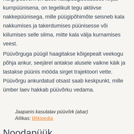
kurnpüünisena, on tegelikult tegu aktiivse
nakkepüünisega, mille püügipõhimõte seisneb kala
nakkumises ja takerdumises püünisesse või
kiilumises selle silma, mitte kala välja kurnamises
veest.
Püüvõrguga püügil haagitakse kõigepealt veekogu
põhja ankur, seejärel antakse alusele vaikne käik ja
lastakse püünis mööda sirget trajektoori vette.
Püüvõrgu ankurdatud otsast saab keskpunkt, mille
ümber laev hakkab püüvõrku vedama.
Jaapanis kasutatav püüvõrk (abar)
Allikas:
Wikipedia
Noodapüük