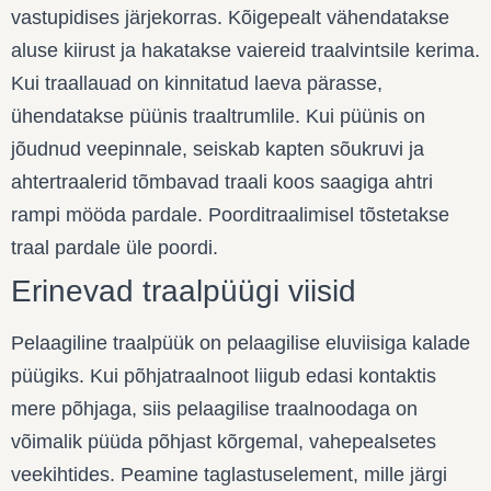
vastupidises järjekorras. Kõigepealt vähendatakse
aluse kiirust ja hakatakse vaiereid traalvintsile kerima.
Kui traallauad on kinnitatud laeva pärasse,
ühendatakse püünis traaltrumlile. Kui püünis on
jõudnud veepinnale, seiskab kapten sõukruvi ja
ahtertraalerid tõmbavad traali koos saagiga ahtri
rampi mööda pardale. Poorditraalimisel tõstetakse
traal pardale üle poordi.
Erinevad traalpüügi viisid
Pelaagiline traalpüük
on pelaagilise eluviisiga kalade
püügiks. Kui põhjatraalnoot liigub edasi kontaktis
mere põhjaga, siis pelaagilise traalnoodaga on
võimalik püüda põhjast kõrgemal, vahepealsetes
veekihtides. Peamine taglastuselement, mille järgi