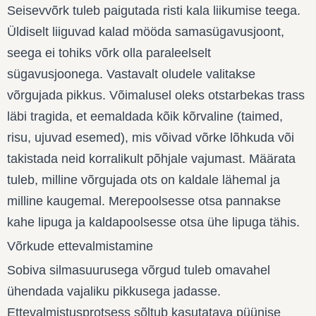
Seisevvõrk tuleb paigutada risti kala liikumise teega.
Üldiselt liiguvad kalad mööda samasügavusjoont,
seega ei tohiks võrk olla paraleelselt
sügavusjoonega. Vastavalt oludele valitakse
võrgujada pikkus. Võimalusel oleks otstarbekas trass
läbi tragida, et eemaldada kõik kõrvaline (taimed,
risu, ujuvad esemed), mis võivad võrke lõhkuda või
takistada neid korralikult põhjale vajumast. Määrata
tuleb, milline võrgujada ots on kaldale lähemal ja
milline kaugemal. Merepoolsesse otsa pannakse
kahe lipuga ja kaldapoolsesse otsa ühe lipuga tähis.
Võrkude ettevalmistamine
Sobiva silmasuurusega võrgud tuleb omavahel
ühendada vajaliku pikkusega jadasse.
Ettevalmistusprotsess sõltub kasutatava püünise