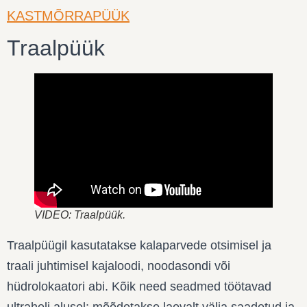
KASTMÕRRAPÜÜK
Traalpüük
VIDEO: Traalpüük.
Traalpüügil kasutatakse kalaparvede otsimisel ja
traali juhtimisel kajaloodi, noodasondi või
hüdrolokaatori abi. Kõik need seadmed töötavad
ultraheli alusel: mõõdetakse laevalt välja saadetud ja