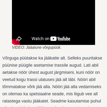
VIDEO: Jääalune võrgupüük.
Võrguga püütakse ka jääkatte alt. Selleks puuritakse
püünise püügile asetamise trassile augud. Lati abil
aetakse nöör ühest august järgmiseni, kuni nöör on
veetud kogu trassi ulatuses jää alt läbi. Nööri abil
tõmmatakse võrk jää alla. Nööri jää alla vedamiseks
on olemas ka spetsiaalne seade, mis liigub vee all
ratastega vastu jääkatet. Seadme kasutamise puhul