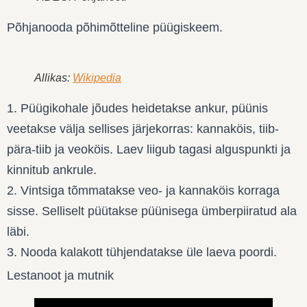
Põhjanooda põhimõtteline püügiskeem.
Allikas:
Wikipedia
1. Püügikohale jõudes heidetakse ankur, püünis
veetakse välja sellises järjekorras: kannaköis, tiib-
pära-tiib ja veoköis. Laev liigub tagasi alguspunkti ja
kinnitub ankrule.
2. Vintsiga tõmmatakse veo- ja kannaköis korraga
sisse. Selliselt püütakse püünisega ümberpiiratud ala
läbi.
3. Nooda kalakott tühjendatakse üle laeva poordi.
Lestanoot ja mutnik