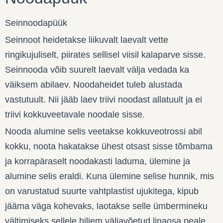
Seinnoodapüük
Seinnoot heidetakse liikuvalt laevalt vette
ringikujuliselt, piirates sellisel viisil kalaparve sisse.
Seinnooda võib suurelt laevalt välja vedada ka
väiksem abilaev. Noodaheidet tuleb alustada
vastutuult. Nii jääb laev triivi noodast allatuult ja ei
triivi kokkuveetavale noodale sisse.
Nooda alumine selis veetakse kokkuveotrossi abil
kokku, noota hakatakse ühest otsast sisse tõmbama
ja korrapäraselt noodakasti laduma, ülemine ja
alumine selis eraldi. Kuna ülemine selise hunnik, mis
on varustatud suurte vahtplastist ujukitega, kipub
jääma väga kohevaks, laotakse selle ümbermineku
vältimiseks sellele hiljem väljavõetud linaosa peale.