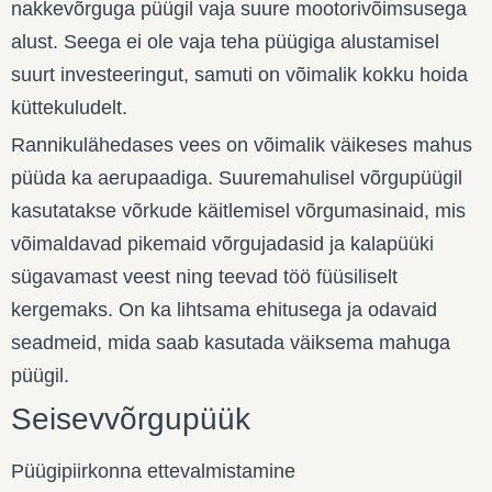
nakkevõrguga püügil vaja suure mootorivõimsusega
alust. Seega ei ole vaja teha püügiga alustamisel
suurt investeeringut, samuti on võimalik kokku hoida
küttekuludelt.
Rannikulähedases vees on võimalik väikeses mahus
püüda ka aerupaadiga. Suuremahulisel võrgupüügil
kasutatakse võrkude käitlemisel võrgumasinaid, mis
võimaldavad pikemaid võrgujadasid ja kalapüüki
sügavamast veest ning teevad töö füüsiliselt
kergemaks. On ka lihtsama ehitusega ja odavaid
seadmeid, mida saab kasutada väiksema mahuga
püügil.
Seisevvõrgupüük
Püügipiirkonna ettevalmistamine