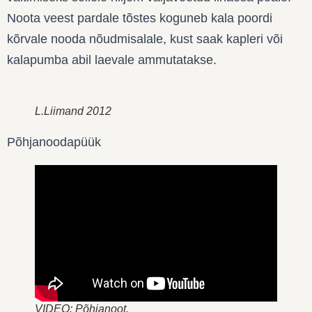
Noota veest pardale tõstes koguneb kala poordi
kõrvale nooda nõudmisalale, kust saak kapleri või
kalapumba abil laevale ammutatakse.
L.Liimand 2012
Põhjanoodapüük
VIDEO: Põhjanoot.