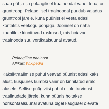
saab põhja- ja pelaagilisel traalnoodal vahet teha, on
grunttropp. Pelaagilisel traalnoodal puudub vajadus
grunttropi järele, kuna püünist ei veeta edasi
kontaktis veekogu põhjaga. Joonisel on näha
kaablitele kinnituvad raskused, mis hoiavad
traalnooda suu vertikaalsuunal avatud.
Pelaagiline traalnoot
Allikas:
Wikipedia
Kaksiktraalimise
puhul veavad püünist edasi kaks
alust, kusjuures kumbki vaier on kinnitatud eraldi
alusele. Sellise püügiviisi puhul ei ole tarvidust
traallaudade järele, kuna püünis hoitakse
horisontaalsuunal avatuna õigel kaugusel olevate