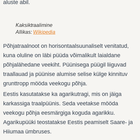
aluste abil.
Kaksiktraalimine
Allikas:
Wikipedia
Põhjatraalnoot
on horisontaalsuunaliselt venitatud,
kuna oluline on läbi püüda võimalikult laialdane
põhjalähedane veekiht. Püünisega püügil liiguvad
traallauad ja püünise alumise selise külge kinnituv
grunttropp mööda veekogu põhja.
Eestis kasutatakse ka
agarikutragi
, mis on jäiga
karkassiga traalpüünis. Seda veetakse mööda
veekogu põhja eesmärgiga koguda agarikku.
Agarikupüüki teostatakse Eestis peamiselt Saare- ja
Hiiumaa ümbruses.