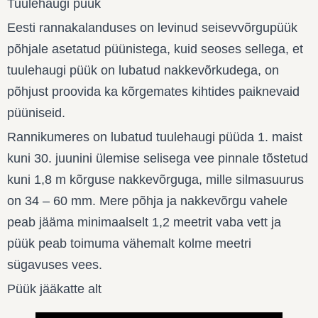
Tuulehaugi püük
Eesti rannakalanduses on levinud seisevvõrgupüük
põhjale asetatud püünistega, kuid seoses sellega, et
tuulehaugi püük on lubatud nakkevõrkudega, on
põhjust proovida ka kõrgemates kihtides paiknevaid
püüniseid.
Rannikumeres on lubatud tuulehaugi püüda 1. maist
kuni 30. juunini ülemise selisega vee pinnale tõstetud
kuni 1,8 m kõrguse nakkevõrguga, mille silmasuurus
on 34 – 60 mm. Mere põhja ja nakkevõrgu vahele
peab jääma minimaalselt 1,2 meetrit vaba vett ja
püük peab toimuma vähemalt kolme meetri
sügavuses vees.
Püük jääkatte alt