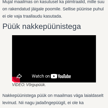
Mujal maailmas on kasutusel ka piimtraalid, mille suu
on rakendatud jäigale poomile. Sellise püünise puhul
ei ole vaja traallaudu kasutada.
Püük nakkepüünistega
VIDEO: Võrgupüük.
Nakkepüünistega püük on maailmas väga laialdaselt
levinud. Nii nagu jadaõngepüügil, ei ole ka