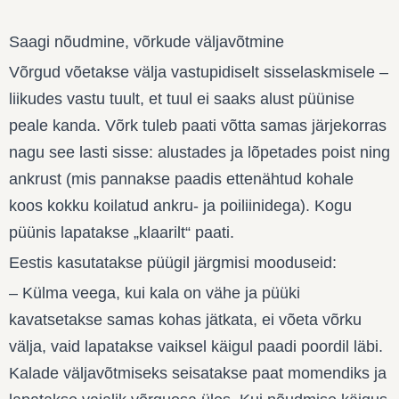
Saagi nõudmine, võrkude väljavõtmine
Võrgud võetakse välja vastupidiselt sisselaskmisele –
liikudes vastu tuult, et tuul ei saaks alust püünise
peale kanda. Võrk tuleb paati võtta samas järjekorras
nagu see lasti sisse: alustades ja lõpetades poist ning
ankrust (mis pannakse paadis ettenähtud kohale
koos kokku koilatud ankru- ja poiliinidega). Kogu
püünis lapatakse „klaarilt“ paati.
Eestis kasutatakse püügil järgmisi mooduseid:
– Külma veega, kui kala on vähe ja püüki
kavatsetakse samas kohas jätkata, ei võeta võrku
välja, vaid lapatakse vaiksel käigul paadi poordil läbi.
Kalade väljavõtmiseks seisatakse paat momendiks ja