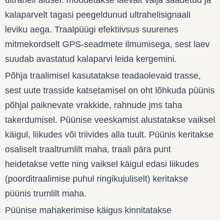
kalaparvelt tagasi peegeldunud ultrahelisignaali
leviku aega. Traalpüügi efektiivsus suurenes
mitmekordselt GPS-seadmete ilmumisega, sest laev
suudab avastatud kalaparvi leida kergemini.
Põhja traalimisel kasutatakse teadaolevaid trasse,
sest uute trasside katsetamisel on oht lõhkuda püünis
põhjal paiknevate vrakkide, rahnude jms taha
takerdumisel. Püünise veeskamist alustatakse vaiksel
käigul, liikudes või triivides alla tuult. Püünis keritakse
osaliselt traaltrumlilt maha, traali pära punt
heidetakse vette ning vaiksel käigul edasi liikudes
(poorditraalimise puhul ringikujuliselt) keritakse
püünis trumlilt maha.
Püünise mahakerimise käigus kinnitatakse