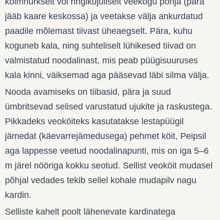
kolmnurkselt või ringikujuliselt veekogu põhja (pära
jääb kaare keskossa) ja veetakse välja ankurdatud
paadile mõlemast tiivast üheaegselt. Pära, kuhu
koguneb kala, ning suhteliselt lühikesed tiivad on
valmistatud noodalinast, mis peab püügisuuruses
kala kinni, väiksemad aga pääsevad läbi silma välja.
Nooda avamiseks on tiibasid, pära ja suud
ümbritsevad selised varustatud ujukite ja raskustega.
Pikkadeks veoköiteks kasutatakse lestapüügil
jämedat (käevarrejämedusega) pehmet köit, Peipsil
aga lappesse veetud noodalinapunti, mis on iga 5–6
m järel nööriga kokku seotud. Sellist veoköit mudasel
põhjal vedades tekib sellel kohale mudapilv nagu
kardin.
Selliste kahelt poolt lähenevate kardinatega