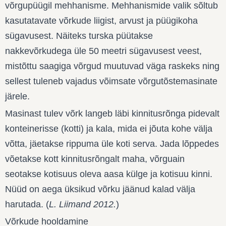
võrgupüügil mehhanisme. Mehhanismide valik sõltub
kasutatavate võrkude liigist, arvust ja püügikoha
sügavusest. Näiteks turska püütakse
nakkevõrkudega üle 50 meetri sügavusest veest,
mistõttu saagiga võrgud muutuvad väga raskeks ning
sellest tuleneb vajadus võimsate võrgutõstemasinate
järele.
Masinast tulev võrk langeb läbi kinnitusrõnga pidevalt
konteinerisse (kotti) ja kala, mida ei jõuta kohe välja
võtta, jäetakse rippuma üle koti serva. Jada lõppedes
võetakse kott kinnitusrõngalt maha, võrguain
seotakse kotisuus oleva aasa külge ja kotisuu kinni.
Nüüd on aega üksikud võrku jäänud kalad välja
harutada. (
L. Liimand 2012.
)
Võrkude hooldamine