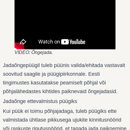
VIDEO: Õngejada.
Jadaõngepüügil tuleb püünis valida/ehitada vastavalt
soovitud saagile ja püügipiirkonnale. Eesti
tingimustes kasutatakse peamiselt põhjal või
põhjalähedastes kihtides paiknevaid õngejadasid.
Jadaõnge ettevalmistus püügiks
Kui püük ei toimu põhjajadaga, tuleb püügiks ette
valmistada ühtlase pikkusega ujukite kinnitusnöörid
või raskuste riputusnöörid, et tagada jada paiknemine