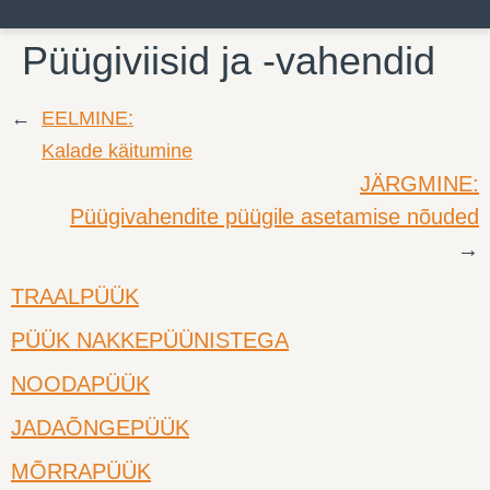
Püügiviisid ja -vahendid
←
EELMINE:
Kalade käitumine
JÄRGMINE:
Püügivahendite püügile asetamise nõuded
→
TRAALPÜÜK
PÜÜK NAKKEPÜÜNISTEGA
NOODAPÜÜK
JADAÕNGEPÜÜK
MÕRRAPÜÜK