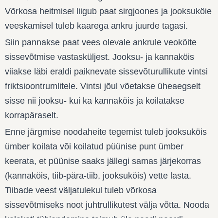
Võrkosa heitmisel liigub paat sirgjoones ja jooksuköie
veeskamisel tuleb kaarega ankru juurde tagasi.
Siin pannakse paat vees olevale ankrule veoköite
sissevõtmise vastasküljest. Jooksu- ja kannaköis
viiakse läbi eraldi paiknevate sissevõturullikute vintsi
friktsioontrumlitele. Vintsi jõul võetakse üheaegselt
sisse nii jooksu- kui ka kannaköis ja koilatakse
korrapäraselt.
Enne järgmise noodaheite tegemist tuleb jooksuköis
ümber koilata või koilatud püünise punt ümber
keerata, et püünise saaks jällegi samas järjekorras
(kannaköis, tiib-pära-tiib, jooksuköis) vette lasta.
Tiibade veest väljatulekul tuleb võrkosa
sissevõtmiseks noot juhtrullikutest välja võtta. Nooda