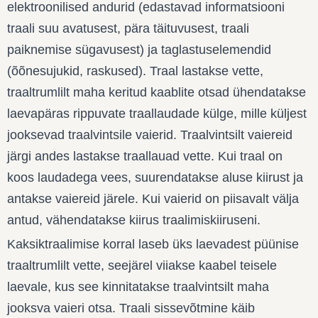
elektroonilised andurid (edastavad informatsiooni
traali suu avatusest, pära täituvusest, traali
paiknemise sügavusest) ja taglastuselemendid
(õõnesujukid, raskused). Traal lastakse vette,
traaltrumlilt maha keritud kaablite otsad ühendatakse
laevapäras rippuvate traallaudade külge, mille küljest
jooksevad traalvintsile vaierid. Traalvintsilt vaiereid
järgi andes lastakse traallauad vette. Kui traal on
koos laudadega vees, suurendatakse aluse kiirust ja
antakse vaiereid järele. Kui vaierid on piisavalt välja
antud, vähendatakse kiirus traalimiskiiruseni.
Kaksiktraalimise korral laseb üks laevadest püünise
traaltrumlilt vette, seejärel viiakse kaabel teisele
laevale, kus see kinnitatakse traalvintsilt maha
jooksva vaieri otsa. Traali sissevõtmine käib