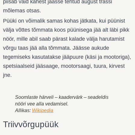
piisab vaid kahest jäässe tehtud august trassi
mõlemas otsas.
Püüki on võimalik samas kohas jätkata, kui püünist
välja võttes tõmmata koos püünisega jää alt läbi pikk
nöör, mille abil saab pärast kalade välja harutamist
võrgu taas jää alla tõmmata. Jäässe aukude
tegemiseks kasutatakse jääpuure (käsi ja mootoriga),
spetsiaalseid jääsaage, mootorsaagi, tuura, kirvest
jne.
Soomlaste härveli – kaadervärk – seadeldis
nööri vee alla vedamisel.
Allikas:
Wikipedia
Triivvõrgupüük