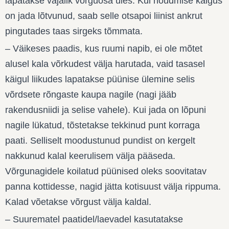
lapatakse vajalik võrguosa üles. Kui nõudmise käigus
on jada lõtvunud, saab selle otsapoi liinist ankrut
pingutades taas sirgeks tõmmata.
– Väikeses paadis, kus ruumi napib, ei ole mõtet
alusel kala võrkudest välja harutada, vaid tasasel
käigul liikudes lapatakse püünise ülemine selis
võrdsete rõngaste kaupa nagile (nagi jääb
rakendusniidi ja selise vahele). Kui jada on lõpuni
nagile lükatud, tõstetakse tekkinud punt korraga
paati. Selliselt moodustunud pundist on kergelt
nakkunud kalal keerulisem välja pääseda.
Võrgunagidele koilatud püünised oleks soovitatav
panna kottidesse, nagid jätta kotisuust välja rippuma.
Kalad võetakse võrgust välja kaldal.
– Suurematel paatidel/laevadel kasutatakse