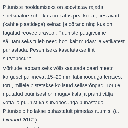
Püüniste hooldamiseks on soovitatav rajada
spetsiaalne koht, kus on katus pea kohal, pestavad
(kahhelplaatidega) seinad ja põrand ning kus on
tagatud reovee äravool. Püüniste püügivõime
säilitamiseks tuleb need hoolikalt mudast ja vetikatest
puhastada. Pesemiseks kasutatakse tihti
survepesurit.
Võrkude lappamiseks võib kasutada paari meetri
kõrgusel paiknevat 15–20 mm läbimõõduga terasest
toru, millele pistetakse koilatud seliserõngad. Torule
riputatud püünisest on mugav kala ja prahti välja
võtta ja püünist ka survepesuriga puhastada.
Püüniseid hoitakse puhastatult pimedas ruumis. (
L.
Liimand 2012
.)