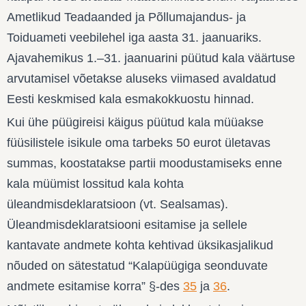
Ametlikud Teadaanded ja Põllumajandus- ja
Toiduameti veebilehel iga aasta 31. jaanuariks.
Ajavahemikus 1.–31. jaanuarini püütud kala väärtuse
arvutamisel võetakse aluseks viimased avaldatud
Eesti keskmised kala esmakokkuostu hinnad.
Kui ühe püügireisi käigus püütud kala müüakse
füüsilistele isikule oma tarbeks 50 eurot ületavas
summas, koostatakse partii moodustamiseks enne
kala müümist lossitud kala kohta
üleandmisdeklaratsioon (vt. Sealsamas).
Üleandmisdeklaratsiooni esitamise ja sellele
kantavate andmete kohta kehtivad üksikasjalikud
nõuded on sätestatud “Kalapüügiga seonduvate
andmete esitamise korra” §-des
35
ja
36
.