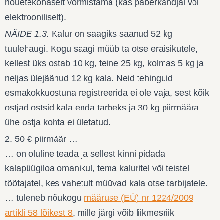
nõuetekohaselt vormistama (kas paberkandjal või
elektrooniliselt).
NÄIDE 1.3.
Kalur on saagiks saanud 52 kg
tuulehaugi. Kogu saagi müüb ta otse eraisikutele,
kellest üks ostab 10 kg, teine 25 kg, kolmas 5 kg ja
neljas ülejäänud 12 kg kala. Neid tehinguid
esmakokkuostuna registreerida ei ole vaja, sest kõik
ostjad ostsid kala enda tarbeks ja 30 kg piirmäära
ühe ostja kohta ei ületatud.
2. 50 € piirmäär …
… on oluline teada ja sellest kinni pidada
kalapüügiloa omanikul, tema kaluritel või teistel
töötajatel, kes vahetult müüvad kala otse tarbijatele.
… tuleneb nõukogu
määruse (EÜ) nr 1224/2009
artikli 58 lõikest 8
, mille järgi võib liikmesriik