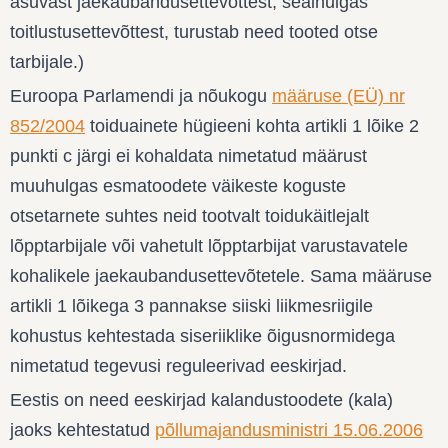
asuvast jaekaubandusettevõttest, sealhulgas
toitlustusettevõttest, turustab need tooted otse
tarbijale.)
Euroopa Parlamendi ja nõukogu
määruse (EÜ) nr
852/2004
toiduainete hügieeni kohta artikli 1 lõike 2
punkti c järgi ei kohaldata nimetatud määrust
muuhulgas esmatoodete väikeste koguste
otsetarnete suhtes neid tootvalt toidukäitlejalt
lõpptarbijale või vahetult lõpptarbijat varustavatele
kohalikele jaekaubandusettevõtetele. Sama määruse
artikli 1 lõikega 3 pannakse siiski liikmesriigile
kohustus kehtestada siseriiklike õigusnormidega
nimetatud tegevusi reguleerivad eeskirjad.
Eestis on need eeskirjad kalandustoodete (kala)
jaoks kehtestatud
põllumajandusministri 15.06.2006