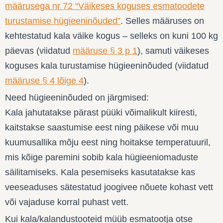
määrusega nr 72 “Väikeses koguses esmatoodete
turustamise hügieeninõuded”
. Selles määruses on
kehtestatud kala väike kogus – selleks on kuni 100 kg
päevas (viidatud
määruse § 3 p 1
), samuti väikeses
koguses kala turustamise hügieeninõuded (viidatud
määruse § 4 lõige 4
).
Need hügieeninõuded on järgmised:
Kala jahutatakse pärast püüki võimalikult kiiresti,
kaitstakse saastumise eest ning päikese või muu
kuumusallika mõju eest ning hoitakse temperatuuril,
mis kõige paremini sobib kala hügieeniomaduste
säilitamiseks. Kala pesemiseks kasutatakse kas
veeseaduses sätestatud joogivee nõuete kohast vett
või vajaduse korral puhast vett.
Kui kala/kalandustooteid müüb esmatootja otse