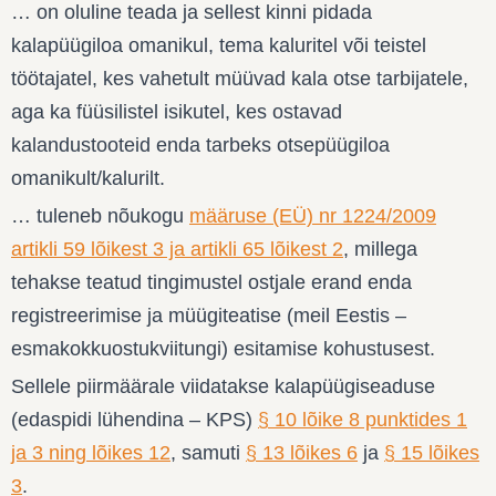
… on oluline teada ja sellest kinni pidada
kalapüügiloa omanikul, tema kaluritel või teistel
töötajatel, kes vahetult müüvad kala otse tarbijatele,
aga ka füüsilistel isikutel, kes ostavad
kalandustooteid enda tarbeks otsepüügiloa
omanikult/kalurilt.
… tuleneb nõukogu
määruse (EÜ) nr 1224/2009
artikli 59 lõikest 3 ja artikli 65 lõikest 2
, millega
tehakse teatud tingimustel ostjale erand enda
registreerimise ja müügiteatise (meil Eestis –
esmakokkuostukviitungi) esitamise kohustusest.
Sellele piirmäärale viidatakse kalapüügiseaduse
(edaspidi lühendina – KPS)
§ 10 lõike 8 punktides 1
ja 3 ning lõikes 12
, samuti
§ 13 lõikes 6
ja
§ 15 lõikes
3
.