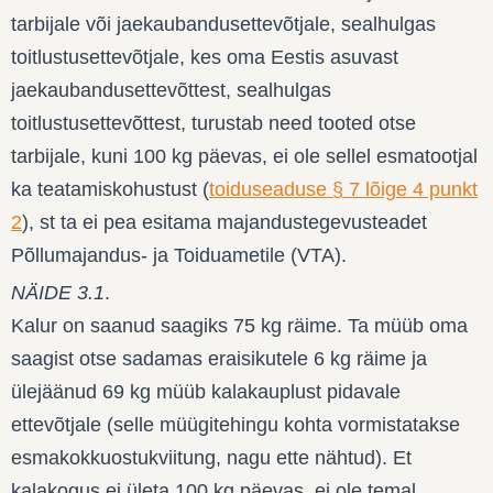
tarbijale või jaekaubandusettevõtjale, sealhulgas
toitlustusettevõtjale, kes oma Eestis asuvast
jaekaubandusettevõttest, sealhulgas
toitlustusettevõttest, turustab need tooted otse
tarbijale, kuni 100 kg päevas, ei ole sellel esmatootjal
ka teatamiskohustust (
toiduseaduse § 7 lõige 4 punkt
2
), st ta ei pea esitama majandustegevusteadet
Põllumajandus- ja Toiduametile (VTA).
NÄIDE 3.1
.
Kalur on saanud saagiks 75 kg räime. Ta müüb oma
saagist otse sadamas eraisikutele 6 kg räime ja
ülejäänud 69 kg müüb kalakauplust pidavale
ettevõtjale (selle müügitehingu kohta vormistatakse
esmakokkuostukviitung, nagu ette nähtud). Et
kalakogus ei ületa 100 kg päevas, ei ole temal