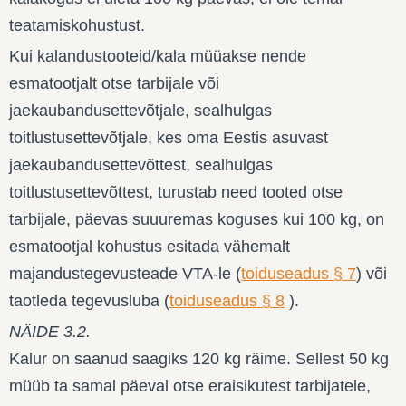
teatamiskohustust.
Kui kalandustooteid/kala müüakse nende
esmatootjalt otse tarbijale või
jaekaubandusettevõtjale, sealhulgas
toitlustusettevõtjale, kes oma Eestis asuvast
jaekaubandusettevõttest, sealhulgas
toitlustusettevõttest, turustab need tooted otse
tarbijale, päevas suuuremas koguses kui 100 kg, on
esmatootjal kohustus esitada vähemalt
majandustegevusteade VTA-le (
toiduseadus § 7
) või
taotleda tegevusluba (
toiduseadus § 8
).
NÄIDE 3.2.
Kalur on saanud saagiks 120 kg räime. Sellest 50 kg
müüb ta samal päeval otse eraisikutest tarbijatele,