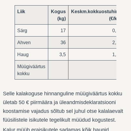
Liik
Kogus
Keskm.kokkuostuhind
M
(kg)
(€/kg)
Särg
17
0,58
Ahven
36
2,37
Haug
3,5
1,56
Müügiväärtus
kokku
Selle kalakoguse hinnanguline müügiväärtus kokku
ületab 50 € piirmäära ja üleandmisdeklaratsiooni
koostamise vajadus sõltub sel juhul otse kalalaevalt
füüsilistele isikutele tegelikult müüdud kogustest.
Kalur müüb eraisikutele sadamas kõik haugid