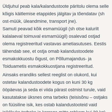
Üldjuhul peab kala/kalandustoote päritolu olema selle
kõigis käitlemise etappides jälgitav ja tõendatav (sh
ost-müük, üleandmine, transport jne).
Samuti peavad kõik esmamüügil (sh otse kalurilt
kalalaeval toimuval esmamüügil) osalevad ostjad
olema registreeritud vastavas ametiasutuses. Eestis
tähendab see, et ostja omab kalandustoodete
esmakokkuostu õigust, on Põllumajandus- ja
Toiduametis esmakokkuostjana registreeritud.
Ainsaks erandiks sellest reeglist on olukord, kui
ostetav kalandustoodete kogus on kuni 30 kg
ööpäevas ja seda ei viida pärast ostmist turule, vaid
kasutatakse üksnes oma tarbeks (teisisõnu – ostjaks
on füüsiline isik, kes ostab kalandustooteid vaid