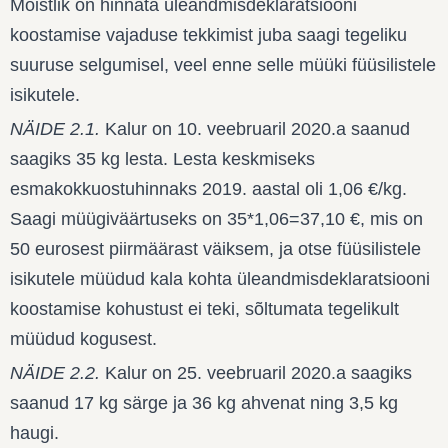
Mõistlik on hinnata üleandmisdeklaratsiooni
koostamise vajaduse tekkimist juba saagi tegeliku
suuruse selgumisel, veel enne selle müüki füüsilistele
isikutele.
NÄIDE 2.1.
Kalur on 10. veebruaril 2020.a saanud
saagiks 35 kg lesta. Lesta keskmiseks
esmakokkuostuhinnaks 2019. aastal oli 1,06 €/kg.
Saagi müügiväärtuseks on 35*1,06=37,10 €, mis on
50 eurosest piirmäärast väiksem, ja otse füüsilistele
isikutele müüdud kala kohta üleandmisdeklaratsiooni
koostamise kohustust ei teki, sõltumata tegelikult
müüdud kogusest.
NÄIDE 2.2.
Kalur on 25. veebruaril 2020.a saagiks
saanud 17 kg särge ja 36 kg ahvenat ning 3,5 kg
haugi.