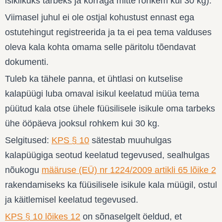
isiklikuks tarbeks ja korraga mitte rohkem kui 30 kg).
Viimasel juhul ei ole ostjal kohustust ennast ega
ostutehingut registreerida ja ta ei pea tema valduses
oleva kala kohta omama selle päritolu tõendavat
dokumenti.
Tuleb ka tähele panna, et ühtlasi on kutselise
kalapüügi luba omaval isikul keelatud müüa tema
püütud kala otse ühele füüsilisele isikule oma tarbeks
ühe ööpäeva jooksul rohkem kui 30 kg.
Selgitused:
KPS § 10
sätestab muuhulgas
kalapüügiga seotud keelatud tegevused, sealhulgas
nõukogu
määruse (EÜ) nr 1224/2009 artikli 65 lõike 2
rakendamiseks ka füüsilisele isikule kala müügil, ostul
ja käitlemisel keelatud tegevused.
KPS § 10 lõikes 12
on sõnaselgelt öeldud, et