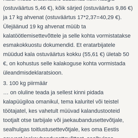
(ostuväärtus 5,46 €), kõik särjed (ostuväärtus 9,86 €)
ja 17 kg ahvenat (ostuväärtus 17*2,37=40,29 €).
Ülejäänud 19 kg ahvenat müüb ta
kalatöötlemisettevõttele ja selle kohta vormistatakse
esmakokkuostu dokumendid. Et eratarbijatele
müüdud kala ostuväärtus kokku (55,61 €) ületab 50
€, on kohustus selle kalakoguse kohta vormistada
üleandmisdeklaratsioon.
3. 100 kg piirmäär
… on oluline teada ja sellest kinni pidada
kalapüügiloa omanikul, tema kaluritel või teistel
töötajatel, kes vahetult müüvad kalandustooteid
tootjalt otse tarbijale või jaekaubandusettevõtjale,
sealhulgas toitlustusettevõtjale, kes oma Eestis