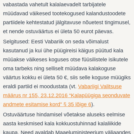
vabastada vahetult kalalaevadelt tarbijatele
müüdavad väikesed tootekogused kalandustoodete
partiidele kehtestatud jälgitavuse nõuetest tingimusel,
et nende ostuväärtus ei ületa 50 eurot päevas.
Selgitused: Eesti Vabariik on seda võimalust
kasutanud ja kui ühe püügireisi käigus püütud kala
müüakse väikeses koguses otse füüsilistele isikutele
oma tarbeks ning selliselt müüdava kalakoguse
väärtus kokku ei ületa 50 €, siis selle koguse müügiks
eraldi partiid ei moodustata (vt.
Vabariigi Valitsuse
määrus nr 155, 23.12.2016 “Kalapüügiga seonduvate
andmete esitamise kord” § 35 lõige 6
).
Ostuväärtuse hindamisel võetakse aluseks eelmise
aasta keskmised kala kokkuostuhinnad kalaliikide
kaupa. Need avaldab Maaeluministeerium väljaandes