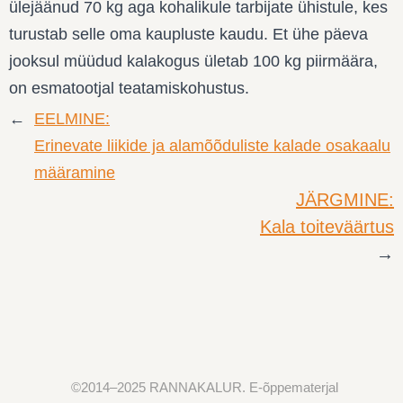
ülejäänud 70 kg aga kohalikule tarbijate ühistule, kes
turustab selle oma kaupluste kaudu. Et ühe päeva
jooksul müüdud kalakogus ületab 100 kg piirmäära,
on esmatootjal teatamiskohustus.
←
EELMINE:
Erinevate liikide ja alamõõduliste kalade osakaalu
määramine
JÄRGMINE:
Kala toiteväärtus
→
©2014
–2025
RANNAKALUR. E-õppematerjal