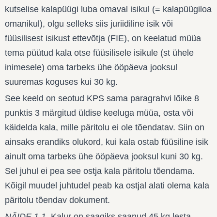
kutselise kalapüügi luba omaval isikul (= kalapüügiloa
omanikul), olgu selleks siis juriidiline isik või
füüsilisest isikust ettevõtja (FIE), on keelatud müüa
tema püütud kala otse füüsilisele isikule (st ühele
inimesele) oma tarbeks ühe ööpäeva jooksul
suuremas koguses kui 30 kg.
See keeld on seotud KPS sama paragrahvi lõike 8
punktis 3 märgitud üldise keeluga müüa, osta või
käidelda kala, mille päritolu ei ole tõendatav. Siin on
ainsaks erandiks olukord, kui kala ostab füüsiline isik
ainult oma tarbeks ühe ööpäeva jooksul kuni 30 kg.
Sel juhul ei pea see ostja kala päritolu tõendama.
Kõigil muudel juhtudel peab ka ostjal alati olema kala
päritolu tõendav dokument.
NÄIDE 1.1.
Kalur on saagiks saanud 45 kg lesta.