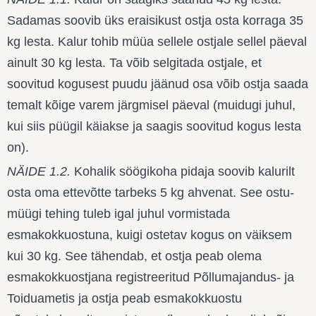
Sadamas soovib üks eraisikust ostja osta korraga 35
kg lesta. Kalur tohib müüa sellele ostjale sellel päeval
ainult 30 kg lesta. Ta võib selgitada ostjale, et
soovitud kogusest puudu jäänud osa võib ostja saada
temalt kõige varem järgmisel päeval (muidugi juhul,
kui siis püügil käiakse ja saagis soovitud kogus lesta
on).
NÄIDE 1.2.
Kohalik söögikoha pidaja soovib kalurilt
osta oma ettevõtte tarbeks 5 kg ahvenat. See ostu-
müügi tehing tuleb igal juhul vormistada
esmakokkuostuna, kuigi ostetav kogus on väiksem
kui 30 kg. See tähendab, et ostja peab olema
esmakokkuostjana registreeritud Põllumajandus- ja
Toiduametis ja ostja peab esmakokkuostu