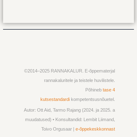
©2014
–2025
RANNAKALUR. E-õppematerjal
rannakaluritele ja teistele huvilistele.
Põhineb
tase 4
kutsestandardi
kompetentsusnõuetel.
Autor: Ott Aid, Tarmo Rajang (2024. ja 2025. a
muudatused) • Konsultandid: Lembit Liimand,
Toivo Orgusaar |
e-õppekeskkonnast