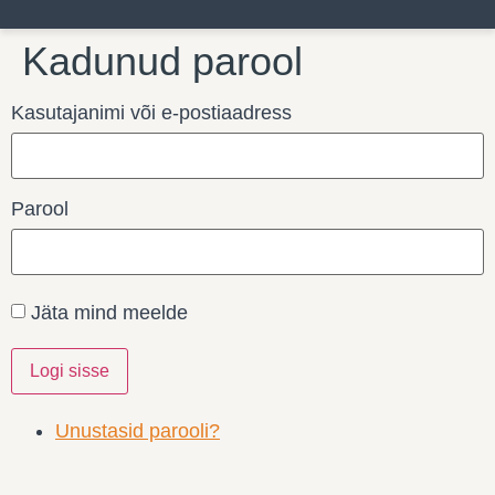
Kadunud parool
Kasutajanimi või e-postiaadress
Parool
Jäta mind meelde
Logi sisse
Unustasid parooli?